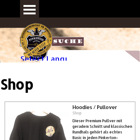
Direkt zum Seiteninhalt
Menü überspringe
Suche
Select Language
▼
Shop
Hoodies / Pullover
Shop
Dieser Premium Pullver mit
geradem Schnitt und klassischen
Rundhals gehört als echtes
Basic in jeden Pinkerton-