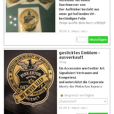
Aufkleber mit einem
Durchmesser von
Der Aufkleber besteht aus
einer gut haftenden UV-
beständigen Folie.
Zeige wofür dein Herz schlägt!
19.00 €
(MwSt. Inkl.)
Hinzufügen
gesticktes Emblem -
ausverkauft
Shop
Ein Accessoire wertvoller Art.
Signalisiert Vertrauen und
Kompetenz
und unterstützt die Corporate
Identy der Pinkerton Agency.
Begrenzt verfügbar
12.40 €
(MwSt. Inkl.)