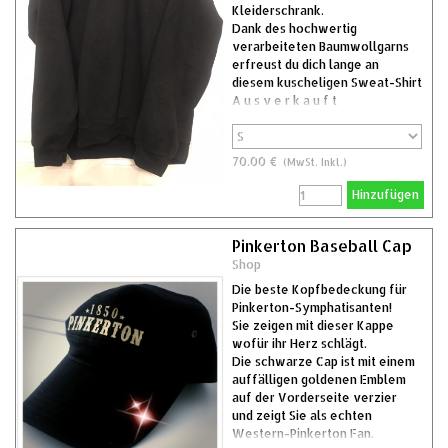
Kleiderschrank.
Dank des hochwertig
verarbeiteten Baumwollgarns
erfreust du dich lange an
diesem kuscheligen Sweat-Shirt
A u s v e r k a u f t
70.00 €
(MwSt. Inkl.)
Hinzufügen
Pinkerton Baseball Cap
Shop
Die beste Kopfbedeckung für
Pinkerton-Symphatisanten!
Sie zeigen mit dieser Kappe
wofür ihr Herz schlägt.
Die schwarze Cap ist mit einem
auffälligen goldenen Emblem
auf der Vorderseite verzier
und zeigt Sie als echten
Western-Pinkerton Fan.